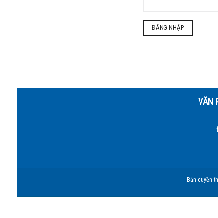
VĂN 
Bản quyền th