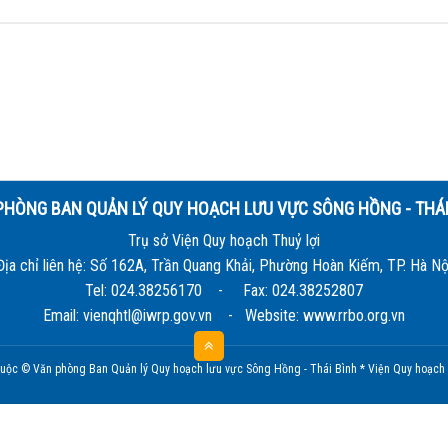
PHÒNG BAN QUẢN LÝ QUY HOẠCH LƯU VỰC SÔNG HỒNG - THÁI
Trụ sở Viện Quy hoạch Thuỷ lợi
Địa chỉ liên hệ: Số 162A, Trần Quang Khải, Phường Hoàn Kiếm, TP. Hà Nộ
Tel: 024.38256170 - Fax: 024.38252807
Email: vienqhtl@iwrp.gov.vn - Website: www.rrbo.org.vn
uộc © Văn phòng Ban Quản lý Quy hoạch lưu vực Sông Hồng - Thái Bình * Viện Quy hoạch