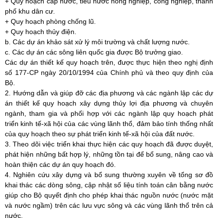
+ Quy hoạch cấp nước, tiêu nước nông nghiệp, công nghiệp, thành
phố khu dân cư.
+ Quy hoạch phòng chống lũ.
+ Quy hoạch thủy điện.
b. Các dự án khảo sát xử lý môi trường và chất lượng nước.
c. Các dự án các sông liên quốc gia được Bộ trưởng giao.
Các dự án thiết kế quy hoạch trên, được thực hiện theo nghị định
số 177-CP ngày 20/10/1994 của Chính phủ và theo quy định của
Bộ.
2. Hướng dẫn và giúp đỡ các địa phương và các ngành lập các dự
án thiết kế quy hoạch xây dựng thủy lợi địa phương và chuyên
ngành, tham gia và phối hợp với các ngành lập quy hoạch phát
triển kinh tế-xã hội của các vùng lãnh thổ, đảm bảo tính thống nhất
của quy hoạch theo sự phát triển kinh tế-xã hội của đất nước.
3. Theo dõi việc triển khai thực hiện các quy hoạch đã được duyệt,
phát hiện những bất hợp lý, những tồn tại để bổ sung, nâng cao và
hoàn thiện các dự án quy hoạch đó.
4. Nghiên cứu xây dựng và bổ sung thường xuyên về tổng sơ đồ
khai thác các dòng sông, cập nhật số liệu tính toán cân bằng nước
giúp cho Bộ quyết định cho phép khai thác nguồn nước (nước mặt
và nước ngầm) trên các lưu vực sông và các vùng lãnh thổ trên cả
nước.