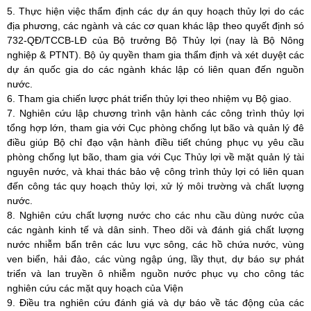
5. Thực hiện việc thẩm định các dự án quy hoạch thủy lợi do các
địa phương, các ngành và các cơ quan khác lập theo quyết định só
732-QĐ/TCCB-LĐ của Bộ trưởng Bộ Thủy lợi (nay là Bộ Nông
nghiệp & PTNT). Bộ ủy quyền tham gia thẩm định và xét duyệt các
dự án quốc gia do các ngành khác lập có liên quan đến nguồn
nước.
6. Tham gia chiến lược phát triển thủy lợi theo nhiệm vụ Bộ giao.
7. Nghiên cứu lập chương trình vận hành các công trình thủy lợi
tổng hợp lớn, tham gia với Cục phòng chống lụt bão và quản lý đê
điều giúp Bộ chỉ đạo vận hành điều tiết chúng phục vụ yêu cầu
phòng chống lụt bão, tham gia với Cục Thủy lợi về mặt quản lý tài
nguyên nước, và khai thác bảo vệ công trình thủy lợi có liên quan
đến công tác quy hoạch thủy lợi, xử lý môi trường và chất lượng
nước.
8. Nghiên cứu chất lượng nước cho các nhu cầu dùng nước của
các ngành kinh tế và dân sinh. Theo dõi và đánh giá chất lượng
nước nhiễm bẩn trên các lưu vực sông, các hồ chứa nước, vùng
ven biển, hải đảo, các vùng ngập úng, lầy thụt, dự báo sự phát
triển và lan truyền ô nhiễm nguồn nước phục vụ cho công tác
nghiên cứu các mặt quy hoạch của Viện
9. Điều tra nghiên cứu đánh giá và dự báo về tác động của các