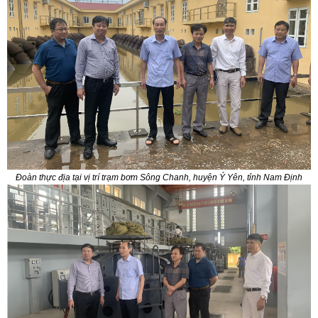
Đoàn thực địa tại vị trí trạm bơm Sông Chanh, huyện Ý Yên, tỉnh Nam Định