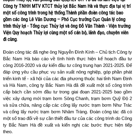
Công ty TNHH MTV KTCT thủy lợi Bắc Nam Hà và thực địa tại vị trí
một số công trình trong hệ thống.Thành phần đoàn công tác bao
gồm các ông Lê Văn Dương – Phó Cục trưởng Cục Quản lý công
trình thủy lợi - Tổng cục Thủy lợi và ông Đỗ Văn Thành - Viện trưởng
Viện Quy hoạch Thủy lợi cùng một số cán bộ, lãnh đạo, chuyên viên
đi cùng.
Đoàn công tác đã nghe ông Nguyễn Đình Kính – Chủ tịch Công ty
Bắc Nam Hà báo cáo về tình hình thực hiện kế hoạch đầu tư
công 2016-2020 và dự kiến đầu tư công trung hạn 2021-2025. Để
đáp ứng yêu cầu phục vụ sản xuất nông nghiệp, góp phần phát
triển kinh tế - xã hội của các địa phương thuộc hai tỉnh Nam Định
và Hà Nam, công ty Bắc Nam Hà đã đề xuất một số công trình
cấp bách cần sớm đầu tư trong giai đoạn 2021-2025 bao gồm
việc xây dựng mới trạm bơm Sông Chanh, trạm bơm Quỹ Độ 2
và sửa chữa, nâng cấp các cống lấy nước trạm bơm Như Trác
và cống lấy nước trạm bơm Nhâm Tràng. Đoàn công tác đã có
một số trao đổi về sự cần thiết đầu tư của các công trình do Công
ty Bắc Nam Hà đề xuất và kiến nghị các bước thực hiện tiếp
theo.