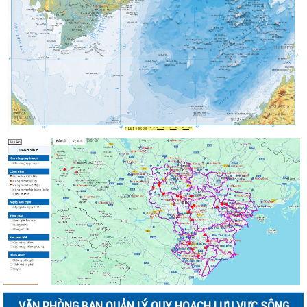
VĂN PHÒNG BAN QUẢN LÝ QUY HOẠCH LƯU VỰC SÔNG