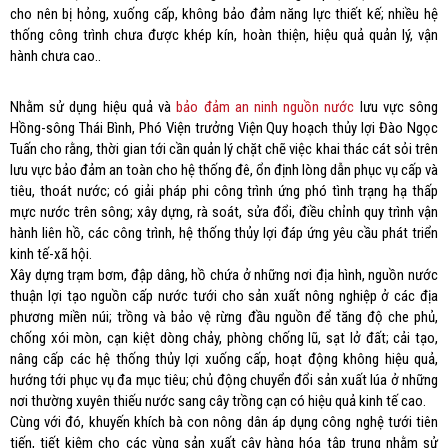
cho nên bị hỏng, xuống cấp, không bảo đảm năng lực thiết kế; nhiều hệ
thống công trình chưa được khép kín, hoàn thiện, hiệu quả quản lý, vận
hành chưa cao..
Nhằm sử dụng hiệu quả và
bảo đảm an ninh nguồn nước
lưu vực sông
Hồng-sông Thái Bình, Phó Viện trưởng Viện Quy hoạch thủy lợi Đào Ngọc
Tuấn cho rằng, thời gian tới cần quản lý chặt chẽ việc khai thác cát sỏi trên
lưu vực bảo đảm an toàn cho hệ thống đê, ổn định lòng dẫn phục vụ cấp và
tiêu, thoát nước; có giải pháp phi công trình ứng phó tình trạng hạ thấp
mực nước trên sông; xây dựng, rà soát, sửa đổi, điều chỉnh quy trình vận
hành liên hồ, các công trình, hệ thống thủy lợi đáp ứng yêu cầu phát triển
kinh tế-xã hội.
Xây dựng trạm bơm, đập dâng, hồ chứa ở những nơi địa hình, nguồn nước
thuận lợi tạo nguồn cấp nước tưới cho sản xuất nông nghiệp ở các địa
phương miền núi; trồng và bảo vệ rừng đầu nguồn để tăng độ che phủ,
chống xói mòn, cạn kiệt dòng chảy, phòng chống lũ, sạt lở đất; cải tạo,
nâng cấp các hệ thống thủy lợi xuống cấp, hoạt động không hiệu quả,
hướng tới phục vụ đa mục tiêu; chủ động chuyển đổi sản xuất lúa ở những
nơi thường xuyên thiếu nước sang cây trồng cạn có hiệu quả kinh tế cao.
Cùng với đó, khuyến khích bà con nông dân áp dụng công nghệ tưới tiên
tiến, tiết kiệm cho các vùng sản xuất cây hàng hóa tập trung nhằm sử