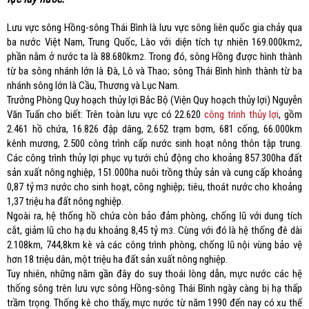
Lưu vực sông Hồng-sông Thái Bình là lưu vực sông liên quốc gia chảy qua
ba nước Việt Nam, Trung Quốc, Lào với diện tích tự nhiên 169.000km
,
2
phần nằm ở nước ta là 88.680km
. Trong đó, sông Hồng được hình thành
2
từ ba sông nhánh lớn là Đà, Lô và Thao; sông Thái Bình hình thành từ ba
nhánh sông lớn là Cầu, Thương và Lục Nam.
Trưởng Phòng Quy hoạch thủy lợi Bắc Bộ (Viện Quy hoạch thủy lợi) Nguyễn
Văn Tuấn cho biết: Trên toàn lưu vực có 22.620
công trình thủy lợi
, gồm
2.461 hồ chứa, 16.826 đập dâng, 2.652 trạm bơm, 681 cống, 66.000km
kênh mương, 2.500 công trình cấp nước sinh hoạt nông thôn tập trung.
Các công trình thủy lợi phục vụ tưới chủ động cho khoảng 857.300ha đất
sản xuất nông nghiệp, 151.000ha nuôi trồng thủy sản và cung cấp khoảng
0,87 tỷ m
nước cho sinh hoạt, công nghiệp; tiêu, thoát nước cho khoảng
3
1,37 triệu ha đất nông nghiệp.
Ngoài ra, hệ thống hồ chứa còn bảo đảm phòng, chống lũ với dung tích
cắt, giảm lũ cho hạ du khoảng 8,45 tỷ m
. Cùng với đó là hệ thống đê dài
3
2.108km, 744,8km kè và các công trình phòng, chống lũ nội vùng bảo vệ
hơn 18 triệu dân, một triệu ha đất sản xuất nông nghiệp.
Tuy nhiên, những năm gần đây do suy thoái lòng dẫn, mực nước các hệ
thống sông trên lưu vực sông Hồng-sông Thái Bình ngày càng bị hạ thấp
trầm trọng. Thống kê cho thấy, mực nước từ năm 1990 đến nay có xu thế