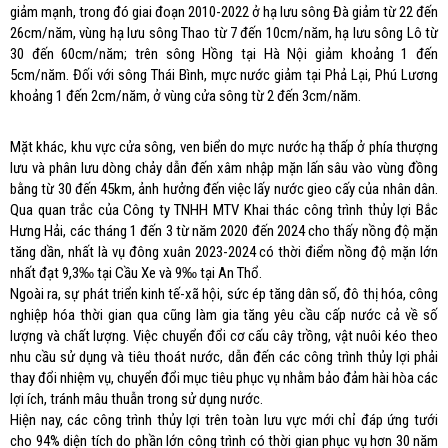
giảm mạnh, trong đó giai đoạn 2010-2022 ở hạ lưu sông Đà giảm từ 22 đến
26cm/năm, vùng hạ lưu sông Thao từ 7 đến 10cm/năm, hạ lưu sông Lô từ
30 đến 60cm/năm; trên sông Hồng tại Hà Nội giảm khoảng 1 đến
5cm/năm. Đối với sông Thái Bình, mực nước giảm tại Phả Lại, Phú Lương
khoảng 1 đến 2cm/năm, ở vùng cửa sông từ 2 đến 3cm/năm.
Mặt khác, khu vực cửa sông, ven biển do mực nước hạ thấp ở phía thượng
lưu và phân lưu dòng chảy dẫn đến xâm nhập mặn lấn sâu vào vùng đồng
bằng từ 30 đến 45km, ảnh hưởng đến việc lấy nước gieo cấy của nhân dân.
Qua quan trắc của Công ty TNHH MTV Khai thác công trình thủy lợi Bắc
Hưng Hải, các tháng 1 đến 3 từ năm 2020 đến 2024 cho thấy nồng độ mặn
tăng dần, nhất là vụ đông xuân 2023-2024 có thời điểm nồng độ mặn lớn
nhất đạt 9,3‰ tại Cầu Xe và 9‰ tại An Thổ.
Ngoài ra, sự phát triển kinh tế-xã hội, sức ép tăng dân số, đô thị hóa, công
nghiệp hóa thời gian qua cũng làm gia tăng yêu cầu cấp nước cả về số
lượng và chất lượng. Việc chuyển đổi cơ cấu cây trồng, vật nuôi kéo theo
nhu cầu sử dụng và tiêu thoát nước, dẫn đến các công trình thủy lợi phải
thay đổi nhiệm vụ, chuyển đổi mục tiêu phục vụ nhằm bảo đảm hài hòa các
lợi ích, tránh mâu thuẫn trong sử dụng nước.
Hiện nay, các công trình thủy lợi trên toàn lưu vực mới chỉ đáp ứng tưới
cho 94% diện tích do phần lớn công trình có thời gian phục vụ hơn 30 năm