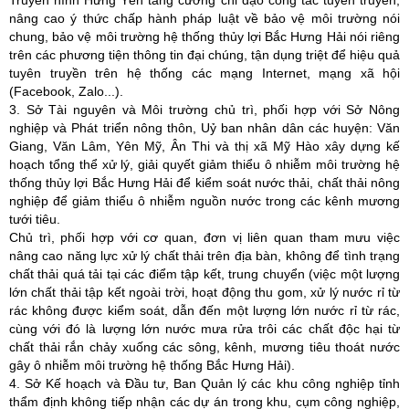
Truyền hình Hưng Yên tăng cường chỉ đạo công tác tuyên truyền,
nâng cao ý thức chấp hành pháp luật về bảo vệ môi trường nói
chung, bảo vệ môi trường hệ thống thủy lợi Bắc Hưng Hải nói riêng
trên các phương tiện thông tin đại chúng, tận dụng triệt để hiệu quả
tuyên truyền trên hệ thống các mạng Internet, mạng xã hội
(Facebook, Zalo...).
3. Sở Tài nguyên và Môi trường chủ trì, phối hợp với Sở Nông
nghiệp và Phát triển nông thôn, Uỷ ban nhân dân các huyện: Văn
Giang, Văn Lâm, Yên Mỹ, Ân Thi và thị xã Mỹ Hào xây dựng kế
hoạch tổng thể xử lý, giải quyết giảm thiểu ô nhiễm môi trường hệ
thống thủy lợi Bắc Hưng Hải để kiểm soát nước thải, chất thải nông
nghiệp để giảm thiểu ô nhiễm nguồn nước trong các kênh mương
tưới tiêu.
Chủ trì, phối hợp với cơ quan, đơn vị liên quan tham mưu việc
nâng cao năng lực xử lý chất thải trên địa bàn, không để tình trạng
chất thải quá tải tại các điểm tập kết, trung chuyển (việc một lượng
lớn chất thải tập kết ngoài trời, hoạt động thu gom, xử lý nước rỉ từ
rác không được kiểm soát, dẫn đến một lượng lớn nước rỉ từ rác,
cùng với đó là lượng lớn nước mưa rửa trôi các chất độc hại từ
chất thải rắn chảy xuống các sông, kênh, mương tiêu thoát nước
gây ô nhiễm môi trường hệ thống Bắc Hưng Hải).
4. Sở Kế hoạch và Đầu tư, Ban Quản lý các khu công nghiệp tỉnh
thẩm định không tiếp nhận các dự án trong khu, cụm công nghiệp,