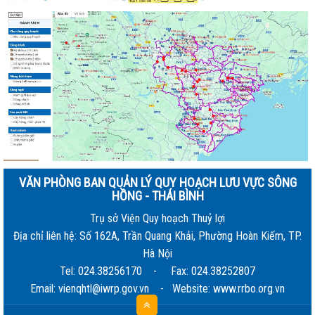
VĂN PHÒNG BAN QUẢN LÝ QUY HOẠCH LƯU VỰC SÔNG
HỒNG - THÁI BÌNH
Trụ sở Viện Quy hoạch Thuỷ lợi
Địa chỉ liên hệ: Số 162A, Trần Quang Khải, Phường Hoàn Kiếm, TP.
Hà Nội
Tel: 024.38256170 - Fax: 024.38252807
Email: vienqhtl@iwrp.gov.vn - Website: www.rrbo.org.vn