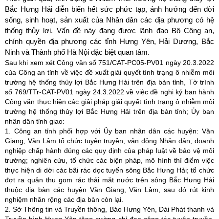
Bắc Hưng Hải diễn biến hết sức phức tạp, ảnh hưởng đến đời
sống, sinh hoạt, sản xuất của Nhân dân các địa phương có hệ
thống thủy lợi. Vấn đề này đang được lãnh đạo Bộ Công an,
chính quyền địa phương các tỉnh Hưng Yên, Hải Dương, Bắc
Ninh và Thành phố Hà Nội đặc biệt quan tâm.
Sau khi xem xét Công văn số 751/CAT-PC05-PV01 ngày 20.3.2022
của Công an tỉnh về việc đề xuất giải quyết tình trạng ô nhiễm môi
trường hệ thống thủy lợi Bắc Hưng Hải trên địa bàn tỉnh, Tờ trình
số 769/TTr-CAT-PV01 ngày 24.3.2022 về việc đề nghị ký ban hành
Công văn thực hiện các giải pháp giải quyết tình trạng ô nhiễm môi
trường hệ thống thủy lợi Bắc Hưng Hải trên địa bàn tỉnh; Ủy ban
nhân dân tỉnh giao:
1. Công an tỉnh phối hợp với Ủy ban nhân dân các huyện: Văn
Giang, Văn Lâm tổ chức tuyên truyền, vận động Nhân dân, doanh
nghiệp chấp hành đúng các quy định của pháp luật về bảo vệ môi
trường; nghiên cứu, tổ chức các biện pháp, mô hình thí điểm việc
thực hiện di dời các bãi rác dọc tuyến sông Bắc Hưng Hải; tổ chức
đợt ra quân thu gom rác thải mặt nước trên sông Bắc Hưng Hải
thuộc địa bàn các huyện Văn Giang, Văn Lâm, sau đó rút kinh
nghiệm nhân rộng các địa bàn còn lại.
2. Sở Thông tin và Truyền thông, Báo Hưng Yên, Đài Phát thanh và