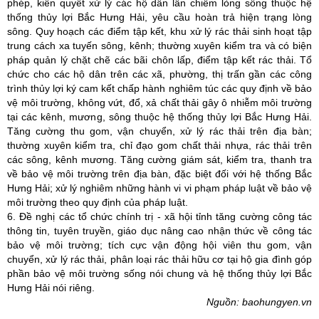
phép, kiên quyết xử lý các hộ dân lấn chiếm lòng sông thuộc hệ
thống thủy lợi Bắc Hưng Hải, yêu cầu hoàn trả hiện trạng lòng
sông. Quy hoạch các điểm tập kết, khu xử lý rác thải sinh hoạt tập
trung cách xa tuyến sông, kênh; thường xuyên kiểm tra và có biện
pháp quản lý chặt chẽ các bãi chôn lấp, điểm tập kết rác thải. Tổ
chức cho các hộ dân trên các xã, phường, thị trấn gần các công
trình thủy lợi ký cam kết chấp hành nghiêm túc các quy định về bảo
vệ môi trường, không vứt, đổ, xả chất thải gây ô nhiễm môi trường
tại các kênh, mương, sông thuộc hệ thống thủy lợi Bắc Hưng Hải.
Tăng cường thu gom, vận chuyển, xử lý rác thải trên địa bàn;
thường xuyên kiểm tra, chỉ đạo gom chất thải nhựa, rác thải trên
các sông, kênh mương. Tăng cường giám sát, kiểm tra, thanh tra
về bảo vệ môi trường trên địa bàn, đặc biệt đối với hệ thống Bắc
Hưng Hải; xử lý nghiêm những hành vi vi phạm pháp luật về bảo vệ
môi trường theo quy định của pháp luật.
6. Đề nghị các tổ chức chính trị - xã hội tỉnh tăng cường công tác
thông tin, tuyên truyền, giáo dục nâng cao nhận thức về công tác
bảo vệ môi trường; tích cực vận động hội viên thu gom, vận
chuyển, xử lý rác thải, phân loại rác thải hữu cơ tại hộ gia đình góp
phần bảo vệ môi trường sống nói chung và hệ thống thủy lợi Bắc
Hưng Hải nói riêng.
Nguồn:
baohungyen.vn