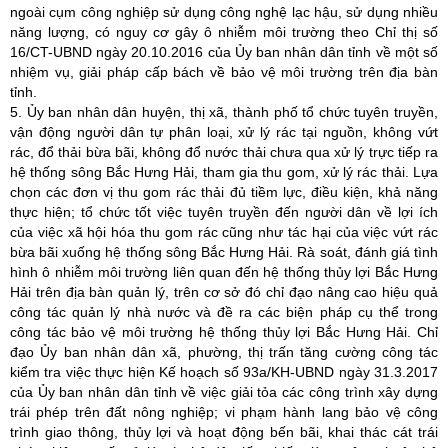
ngoài cụm công nghiệp sử dụng công nghệ lạc hậu, sử dụng nhiều
năng lượng, có nguy cơ gây ô nhiễm môi trường theo Chỉ thị số
16/CT-UBND ngày 20.10.2016 của Ủy ban nhân dân tỉnh về một số
nhiệm vụ, giải pháp cấp bách về bảo vệ môi trường trên địa bàn
tỉnh.
5. Ủy ban nhân dân huyện, thị xã, thành phố tổ chức tuyên truyền,
vận động người dân tự phân loại, xử lý rác tại nguồn, không vứt
rác, đổ thải bừa bãi, không đổ nước thải chưa qua xử lý trực tiếp ra
hệ thống sông Bắc Hưng Hải, tham gia thu gom, xử lý rác thải. Lựa
chọn các đơn vị thu gom rác thải đủ tiềm lực, điều kiện, khả năng
thực hiện; tổ chức tốt việc tuyên truyền đến người dân về lợi ích
của việc xã hội hóa thu gom rác cũng như tác hại của việc vứt rác
bừa bãi xuống hệ thống sông Bắc Hưng Hải. Rà soát, đánh giá tình
hình ô nhiễm môi trường liên quan đến hệ thống thủy lợi Bắc Hưng
Hải trên địa bàn quản lý, trên cơ sở đó chỉ đạo nâng cao hiệu quả
công tác quản lý nhà nước và đề ra các biện pháp cụ thể trong
công tác bảo vệ môi trường hệ thống thủy lợi Bắc Hưng Hải. Chỉ
đạo Ủy ban nhân dân xã, phường, thị trấn tăng cường công tác
kiểm tra việc thực hiện Kế hoạch số 93a/KH-UBND ngày 31.3.2017
của Ủy ban nhân dân tỉnh về việc giải tỏa các công trình xây dựng
trái phép trên đất nông nghiệp; vi phạm hành lang bảo vệ công
trình giao thông, thủy lợi và hoạt động bến bãi, khai thác cát trái